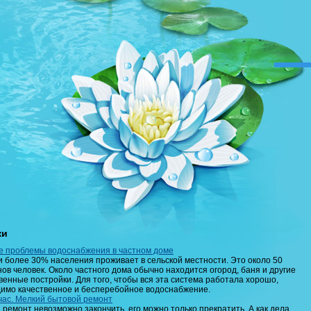
ки
 проблемы водоснабжения в частном доме
и более 30% населения проживает в сельской местности. Это около 50
ов человек. Около частного дома обычно находится огород, баня и другие
венные постройки. Для того, чтобы вся эта система работала хорошо,
имо качественное и бесперебойное водоснабжение.
час. Мелкий бытовой ремонт
, ремонт невозможно закончить, его можно только прекратить. А как дела