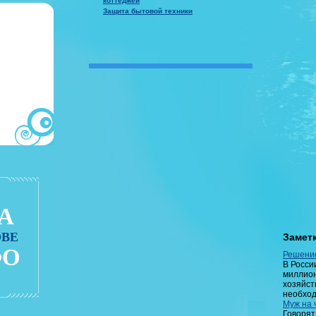
коттеджей
Защита бытовой техники
А
ОВЕ
Замет
О
Решение
В Росси
миллион
хозяйст
необход
Муж на 
Говорят