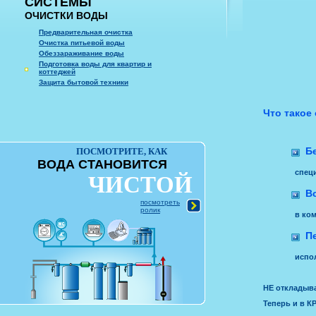
СИСТЕМЫ
ОЧИСТКИ ВОДЫ
Предварительная очистка
Очистка питьевой воды
Обеззараживание воды
Подготовка воды для квартир и
коттеджей
Защита бытовой техники
Что такое
Б
ПОСМОТРИТЕ, КАК
ВОДА СТАНОВИТСЯ
спец
ЧИСТОЙ
В
посмотреть
ролик
в компл
П
испо
НЕ откладыва
Теперь и в К