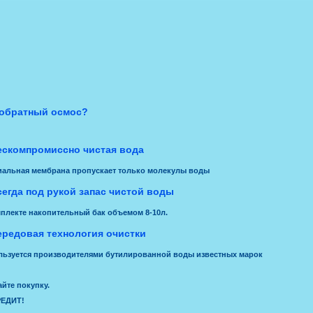
 обратный осмос?
ескомпромиссно чистая вода
иальная мембрана пропускает только молекулы воды
сегда под рукой запас чистой воды
екте накопительный бак объемом 8-10л.
ередовая технология очистки
льзуется производителями бутилированной воды известных марок
йте покупку.
РЕДИТ!