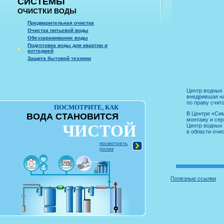
СИСТЕМЫ
ОЧИСТКИ ВОДЫ
Предварительная очистка
Очистка питьевой воды
Обеззараживание воды
Подготовка воды для квартир и
коттеджей
Защита бытовой техники
Центр водных 
внедрившая на
по праву счит
ПОСМОТРИТЕ, КАК
В Центре «Сим
ВОДА СТАНОВИТСЯ
монтажу и сер
ЧИСТОЙ
Центр водных 
в области очи
посмотреть
ролик
Полезные ссылки