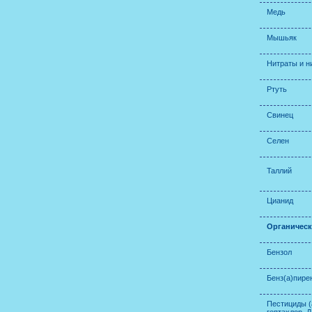
Медь
Мышьяк
Нитраты и н
Ртуть
Свинец
Селен
Таллий
Цианид
Органическ
Бензол
Бенз(а)пире
Пестициды (