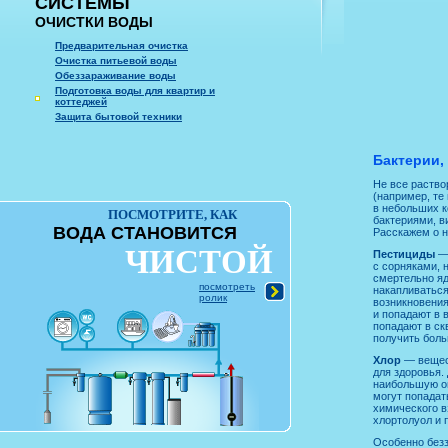
СИСТЕМЫ
ОЧИСТКИ ВОДЫ
Предварительная очистка
Очистка питьевой воды
Обеззараживание воды
Подготовка воды для квартир и
коттеджей
Защита бытовой техники
Бактерии,
Не все раство
(например, те
в небольших к
ПОСМОТРИТЕ, КАК
бактериями, в
ВОДА СТАНОВИТСЯ
Расскажем о н
ЧИСТОЙ
Пестициды
— 
с сорняками, 
смертельно яд
посмотреть
накапливаться
ролик
возникновени
и попадают в 
попадают в ск
получить бол
Хлор
— вещест
для здоровья.
наибольшую оп
могут попадат
химического в
хлортолуол и 
Особенно безз