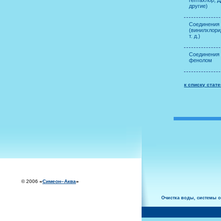
гептахлор, Д
другие)
Соединения
(винилхлорид
т. д.)
Соединения 
фенолом
к списку стате
© 2006
«
Симеон–Аква
»
Oчистка воды, системы 