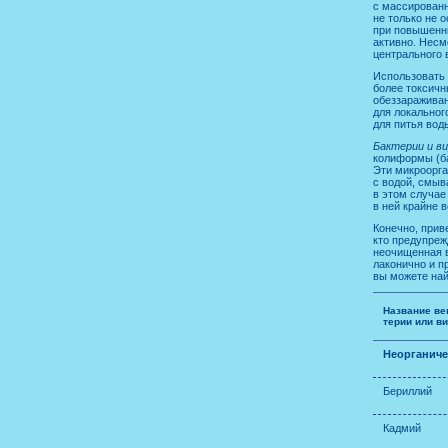
с массированн
не только не 
при повышенны
активно. Несм
центрального 
Использовать 
более токсичн
обеззараживан
для локальног
для питья вод
Бактерии и в
колиформы (ба
Эти микроорга
с водой, смыв
в этом случае
в ней крайне в
Конечно, прив
кто предупреж
неочищенная в
лаконично и п
вы можете най
Название ве
терии или в
Неорганиче
Бериллий
Кадмий