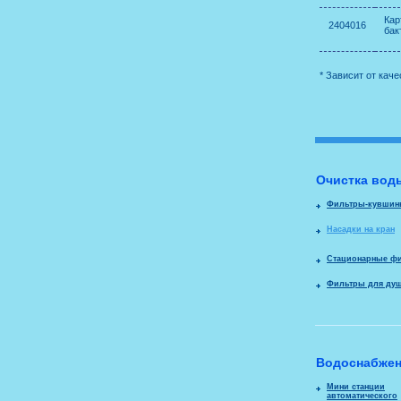
Ка
2404016
бак
* Зависит от каче
Очистка вод
Фильтры-кувши
Насадки на кран
Стационарные ф
Фильтры для душ
Водоснабжен
Мини станции
автоматического