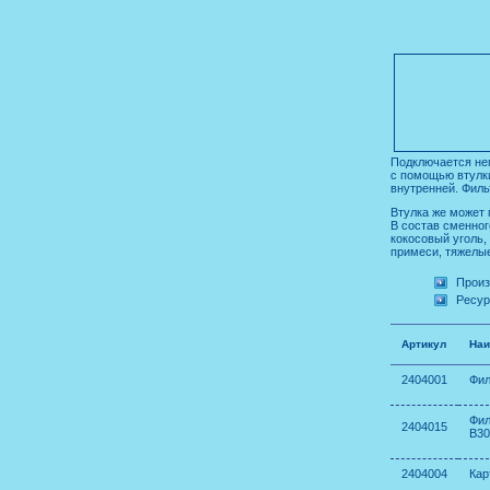
Подключается неп
с помощью втулки
внутренней. Филь
Втулка же может п
В состав сменног
кокосовый уголь,
примеси, тяжелые
Произ
Ресур
Артикул
Наи
2404001
Фи
Фил
2404015
В30
2404004
Ка