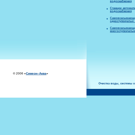
водоснабжения
Станции автомат
водоснабжения
Самовсасывающ
одноступенчатые
Самовсасывающ
многоступенчаты
© 2006
«
Симеон–Аква
»
Oчистка воды, системы 