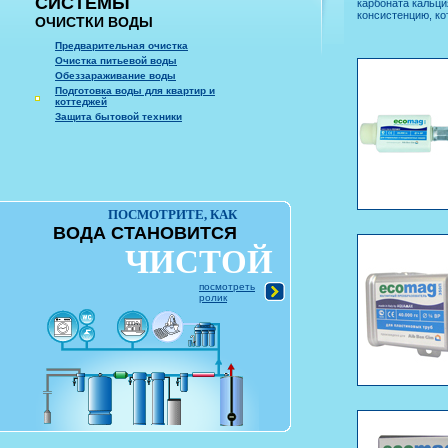
СИСТЕМЫ
карбоната кальц
консистенцию, ко
ОЧИСТКИ ВОДЫ
Предварительная очистка
Очистка питьевой воды
Обеззараживание воды
Подготовка воды для квартир и
коттеджей
Защита бытовой техники
ПОСМОТРИТЕ, КАК
ВОДА СТАНОВИТСЯ
ЧИСТОЙ
посмотреть
ролик