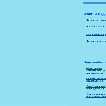
Очистка вод
Фильтры-кувши
Насадки на кран
Стационарные ф
Фильтры для душ
Водоснабжен
Мини станции
автоматического
водоснабжения
Станции автомат
водоснабжения
Самовсасывающ
одноступенчатые
Самовсасывающ
многоступенчаты