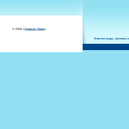
© 2006
«
Симеон–Аква
»
Oчистка воды, системы 