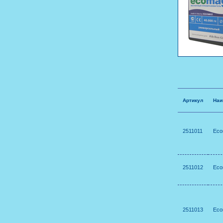
Артикул
Наи
2511011
Eco
2511012
Eco
2511013
Eco